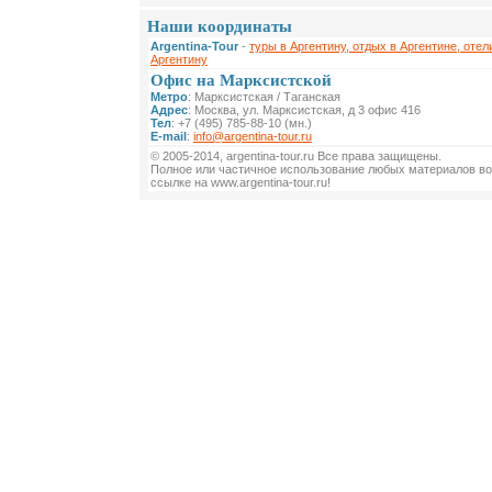
Наши координаты
Argentina-Tour
-
туры в Аргентину, отдых в Аргентине, отел
Аргентину
Офис на Марксистской
Метро
: Марксистская / Таганская
Адрес
: Москва, ул. Марксистская, д 3 офис 416
Тел
: +7 (495) 785-88-10 (мн.)
E-mail
:
info@argentina-tour.ru
© 2005-2014, argentina-tour.ru Все права защищены.
Полное или частичное использование любых материалов во
ссылке на www.argentina-tour.ru!