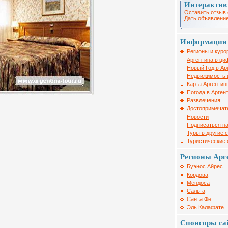
Интерактив
Оставить отзыв 
Дать объявление
Информация 
Регионы и куро
Аргентина в ци
Новый Год в Ар
Недвижимость 
Карта Аргентин
Погода в Арген
Развлечения
Достопримечат
Новости
Подписаться на
Туры в другие 
Туристические
Регионы Арг
Буэнос Айрес
Кордова
Мендоса
Сальта
Санта Фе
Эль Калафате
Спонсоры са