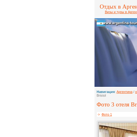
Отдых в Арге
Визы и туры в Арген
Навигация
:
Аргентина
/
о
Bristol
Фото 3 отеля Bri
Фото 1