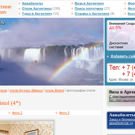
Авиабилеты
Виза в Аргентину
Фор
нтине
Отели Аргентины
(155)
Поиск попутчика
(27)
Фот
тину
Туры в Аргентину
(10)
Отзывы о Аргентине
(8)
Кон
Добавить сай
тели
/
отели Буэнос Айреса
/
отель Bristol
/ фотографии отеля
Виза в Арге
С приглашением 
Без приглашения 
stol (4*)
Фото 2
Фото 3
Авиабилеты
Заказ и брониро
авиабилетов »»