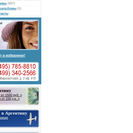
умы
(807)
оальбомы
(0)
такты
т в избранное!
нтину
от 1500 руб. »
от 150 у.е. »
 в Аргентину
вание