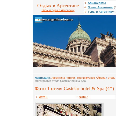
Авиабилеты
Отдых в Аргентине
Отели Аргентины
(
Визы и туры в Аргентину
Туры в Аргентину
(
Навигация
:
Аргентина
/
отели
/
отели Буэнос Айреса
/
отель 
фотографии отеля Castelar hotel & Spa
Фото 1 отеля Castelar hotel & Spa (4*)
Фото 1
Фото 2