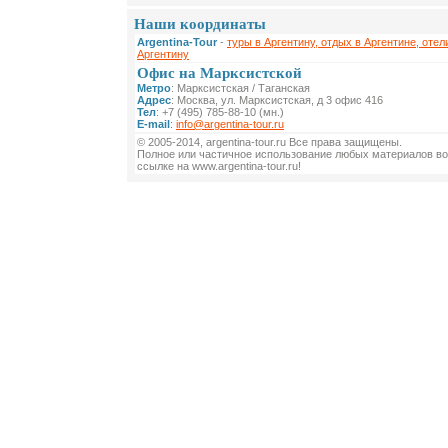
Наши координаты
Argentina-Tour
-
туры в Аргентину, отдых в Аргентине, отел
Аргентину
Офис на Марксистской
Метро
: Марксистская / Таганская
Адрес
: Москва, ул. Марксистская, д 3 офис 416
Тел
: +7 (495) 785-88-10 (мн.)
E-mail
:
info@argentina-tour.ru
© 2005-2014, argentina-tour.ru Все права защищены.
Полное или частичное использование любых материалов во
ссылке на www.argentina-tour.ru!