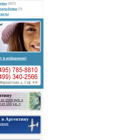
умы
(807)
оальбомы
(0)
такты
т в избранное!
нтину
от 1500 руб. »
от 150 у.е. »
 в Аргентину
вание