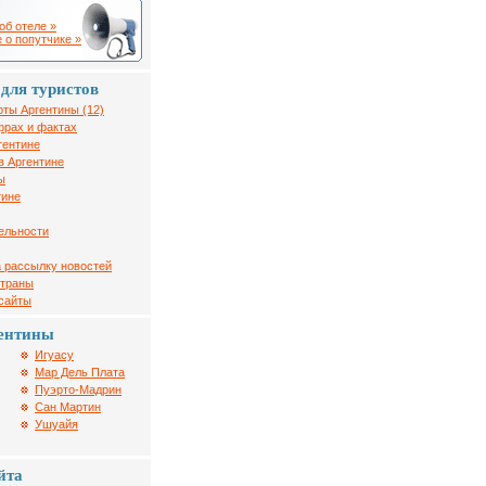
об отеле »
 о попутчике »
для туристов
рты Аргентины (12)
фрах и фактах
гентине
в Аргентине
ы
тине
ельности
 рассылку новостей
страны
 сайты
ентины
Игуасу
Мар Дель Плата
Пуэрто-Мадрин
Сан Мартин
Ушуайя
йта