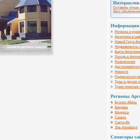
Интерактив
Оставить отзыв 
Дать объявление
Информация 
Регионы и куро
Аргентина в ци
Новый Год в Ар
Недвижимость 
Карта Аргентин
Погода в Арген
Развлечения
Достопримечат
Новости
Подписаться на
Туры в другие 
Туристические
Регионы Арг
Буэнос Айрес
Кордова
Мендоса
Сальта
Санта Фе
Эль Калафате
Спонсоры са