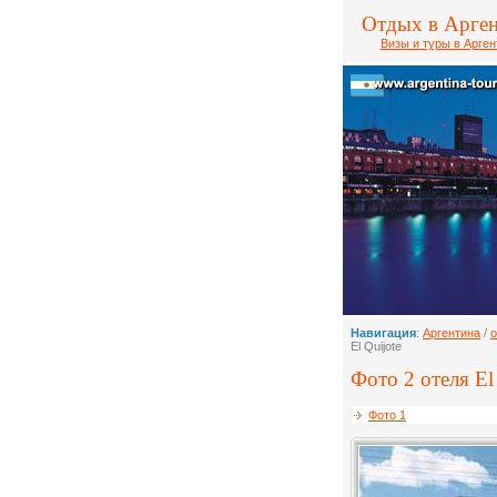
Отдых в Арге
Визы и туры в Арген
Навигация
:
Аргентина
/
о
El Quijote
Фото 2 отеля El 
Фото 1