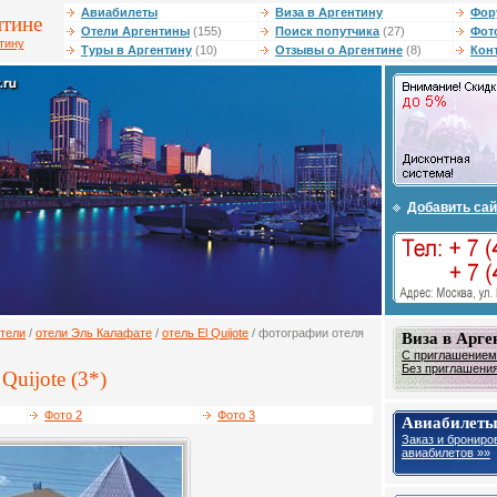
Авиабилеты
Виза в Аргентину
Фор
нтине
Отели Аргентины
(155)
Поиск попутчика
(27)
Фот
тину
Туры в Аргентину
(10)
Отзывы о Аргентине
(8)
Кон
Добавить сай
тели
/
отели Эль Калафате
/
отель El Quijote
/ фотографии отеля
Виза в Арге
С приглашением 
Без приглашения 
Quijote (3*)
Фото 2
Фото 3
Авиабилеты
Заказ и брониро
авиабилетов »»