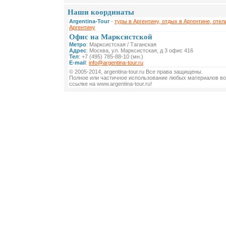
Наши координаты
Argentina-Tour
-
туры в Аргентину, отдых в Аргентине, отел
Аргентину
Офис на Марксистской
Метро
: Марксистская / Таганская
Адрес
: Москва, ул. Марксистская, д 3 офис 416
Тел
: +7 (495) 785-88-10 (мн.)
E-mail
:
info@argentina-tour.ru
© 2005-2014, argentina-tour.ru Все права защищены.
Полное или частичное использование любых материалов во
ссылке на www.argentina-tour.ru!