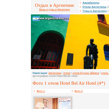
Авиабилеты
Отдых в Аргентине
Отели Аргентины
(
Визы и туры в Аргентину
Туры в Аргентину
(
Навигация
:
Аргентина
/
отели
/
отели Буэнос Айреса
/
отель 
фотографии отеля Hotel Bel Air Hotel
Фото 1 отеля Hotel Bel Air Hotel (4*)
Фото 1
Фото 2