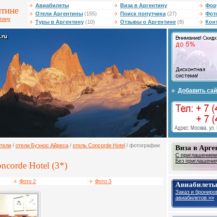
Авиабилеты
Виза в Аргентину
Фор
нтине
Отели Аргентины
(155)
Поиск попутчика
(27)
Фот
тину
Туры в Аргентину
(10)
Отзывы о Аргентине
(8)
Кон
Добавить сай
тели
/
отели Буэнос Айреса
/
отель Concorde Hotel
/ фотографии
Виза в Арге
С приглашением 
Без приглашения 
ncorde Hotel (3*)
Фото 2
Фото 3
Авиабилеты
Заказ и брониро
авиабилетов »»