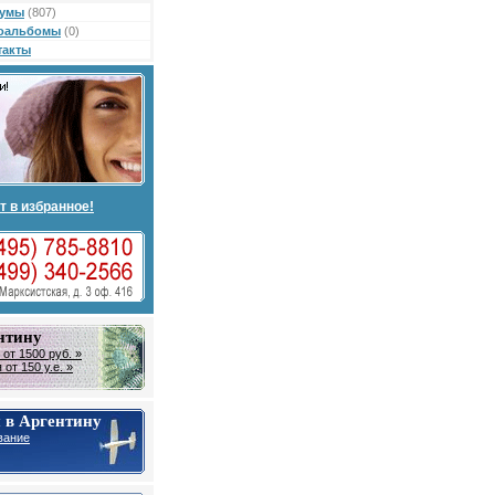
умы
(807)
оальбомы
(0)
такты
т в избранное!
нтину
от 1500 руб. »
от 150 у.е. »
 в Аргентину
вание