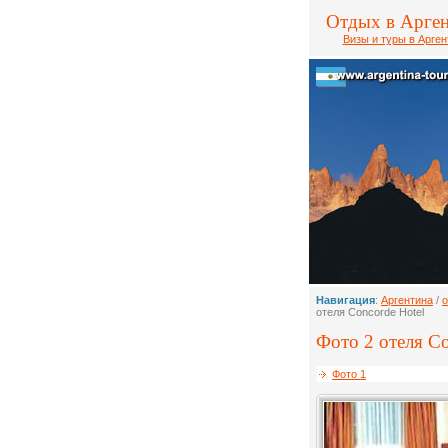
Отдых в Арге
Визы и туры в Арген
Навигация
:
Аргентина
/
о
отеля Concorde Hotel
Фото 2 отеля Co
Фото 1