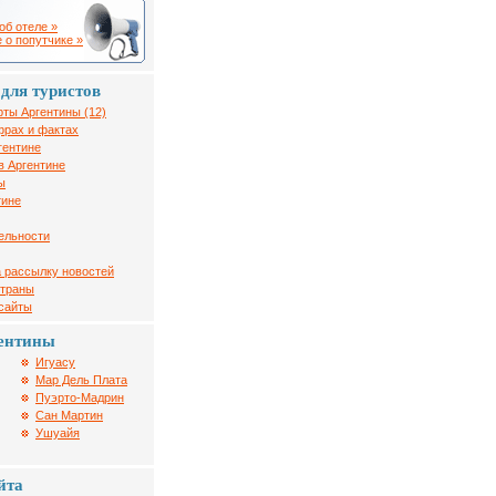
об отеле »
 о попутчике »
для туристов
рты Аргентины (12)
фрах и фактах
гентине
в Аргентине
ы
тине
ельности
 рассылку новостей
страны
 сайты
ентины
Игуасу
Мар Дель Плата
Пуэрто-Мадрин
Сан Мартин
Ушуайя
йта