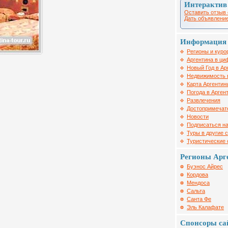
Интерактив
Оставить отзыв 
Дать объявление
Информация 
Регионы и куро
Аргентина в ци
Новый Год в Ар
Недвижимость 
Карта Аргентин
Погода в Арген
Развлечения
Достопримечат
Новости
Подписаться на
Туры в другие 
Туристические
Регионы Арг
Буэнос Айрес
Кордова
Мендоса
Сальта
Санта Фе
Эль Калафате
Спонсоры са