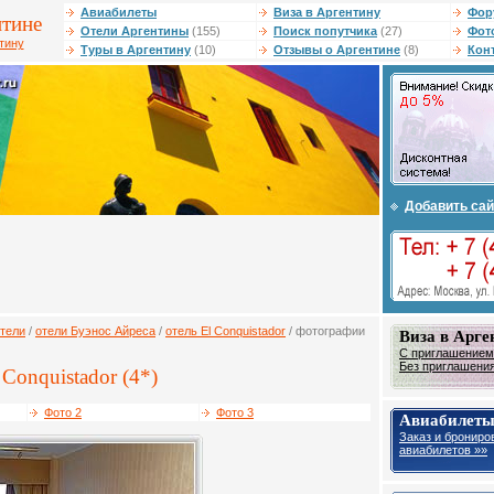
Авиабилеты
Виза в Аргентину
Фор
нтине
Отели Аргентины
(155)
Поиск попутчика
(27)
Фот
тину
Туры в Аргентину
(10)
Отзывы о Аргентине
(8)
Кон
Добавить сай
тели
/
отели Буэнос Айреса
/
отель El Conquistador
/ фотографии
Виза в Арге
С приглашением 
Без приглашения 
 Conquistador (4*)
Фото 2
Фото 3
Авиабилеты
Заказ и брониро
авиабилетов »»