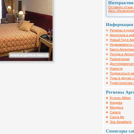
Интерактив
Оставить отзыв 
Дать объявление
Информация 
Регионы и куро
Аргентина в ци
Новый Год в Ар
Недвижимость 
Карта Аргентин
Погода в Арген
Развлечения
Достопримечат
Новости
Подписаться на
Туры в другие 
Туристические
Регионы Арг
Буэнос Айрес
Кордова
Мендоса
Сальта
Санта Фе
Эль Калафате
Спонсоры са