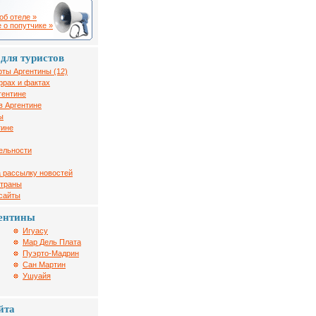
об отеле »
 о попутчике »
для туристов
рты Аргентины (12)
фрах и фактах
гентине
в Аргентине
ы
тине
ельности
 рассылку новостей
страны
 сайты
ентины
Игуасу
Мар Дель Плата
Пуэрто-Мадрин
Сан Мартин
Ушуайя
йта