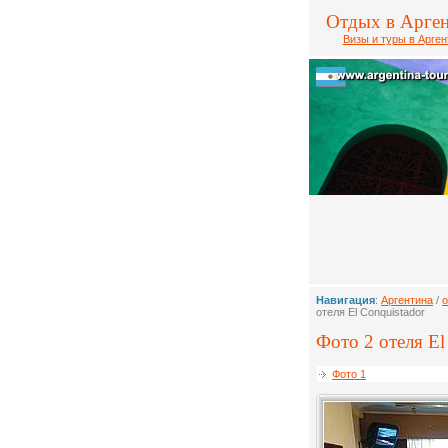
Отдых в Арге
Визы и туры в Арген
Навигация
:
Аргентина
/
о
отеля El Conquistador
Фото 2 отеля El
Фото 1