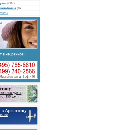
умы
(807)
оальбомы
(0)
такты
т в избранное!
нтину
от 1500 руб. »
от 150 у.е. »
 в Аргентину
вание