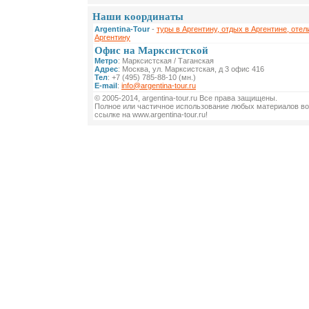
Наши координаты
Argentina-Tour
-
туры в Аргентину, отдых в Аргентине, отел
Аргентину
Офис на Марксистской
Метро
: Марксистская / Таганская
Адрес
: Москва, ул. Марксистская, д 3 офис 416
Тел
: +7 (495) 785-88-10 (мн.)
E-mail
:
info@argentina-tour.ru
© 2005-2014, argentina-tour.ru Все права защищены.
Полное или частичное использование любых материалов во
ссылке на www.argentina-tour.ru!