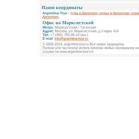
Наши координаты
Argentina-Tour
-
туры в Аргентину, отдых в Аргентине, отел
Аргентину
Офис на Марксистской
Метро
: Марксистская / Таганская
Адрес
: Москва, ул. Марксистская, д 3 офис 416
Тел
: +7 (495) 785-88-10 (мн.)
E-mail
:
info@argentina-tour.ru
© 2005-2014, argentina-tour.ru Все права защищены.
Полное или частичное использование любых материалов во
ссылке на www.argentina-tour.ru!