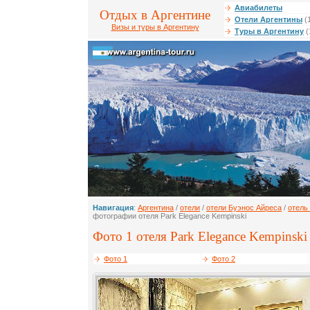
Авиабилеты
Отдых в Аргентине
Отели Аргентины
(
Визы и туры в Аргентину
Туры в Аргентину
(
Навигация
:
Аргентина
/
отели
/
отели Буэнос Айреса
/
отель
фотографии отеля Park Elegance Kempinski
Фото 1 отеля Park Elegance Kempinski 
Фото 1
Фото 2