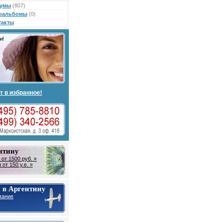
умы
(807)
оальбомы
(0)
такты
т в избранное!
нтину
от 1500 руб. »
от 150 у.е. »
 в Аргентину
вание