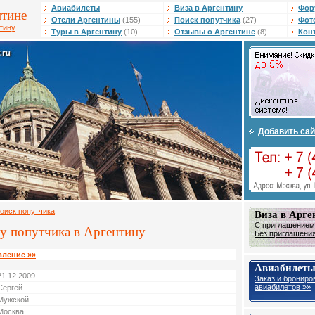
Авиабилеты
Виза в Аргентину
Фор
нтине
Отели Аргентины
(155)
Поиск попутчика
(27)
Фот
тину
Туры в Аргентину
(10)
Отзывы о Аргентине
(8)
Кон
Добавить сай
оиск попутчика
Виза в Арге
С приглашением 
у попутчика в Аргентину
Без приглашения 
вление »»
Авиабилеты
21.12.2009
Заказ и брониро
авиабилетов »»
Сергей
Мужской
Москва