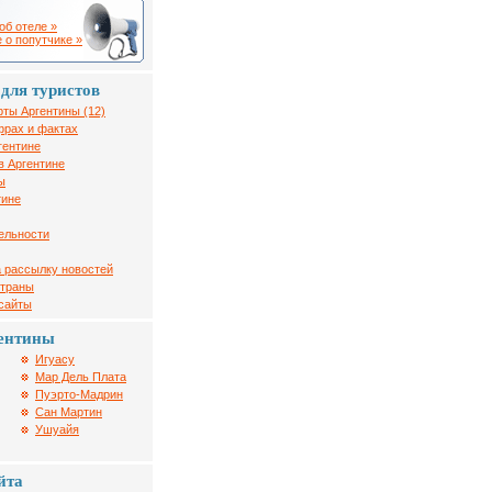
об отеле »
 о попутчике »
для туристов
рты Аргентины (12)
фрах и фактах
гентине
в Аргентине
ы
тине
ельности
 рассылку новостей
страны
 сайты
ентины
Игуасу
Мар Дель Плата
Пуэрто-Мадрин
Сан Мартин
Ушуайя
йта