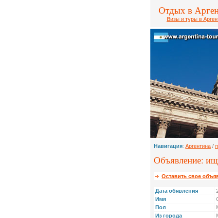
Отдых в Арге
Визы и туры в Арген
Навигация
:
Аргентина
/
п
Объявление: ищ
Оставить свое объя
Дата обявления
Имя
Пол
Из города