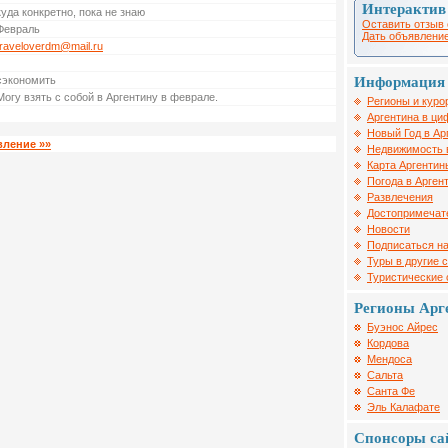
Интерактив
куда конкретно, пока не знаю
Оставить отзыв 
Февраль
Дать объявление
traveloverdm@mail.ru
Информация 
сэкономить
Могу взять с собой в Аргентину в феврале.
Регионы и куро
Аргентина в ци
Новый Год в Ар
вление »»
Недвижимость 
Карта Аргентин
Погода в Арген
Развлечения
Достопримечат
Новости
Подписаться на
Туры в другие 
Туристические
Регионы Арг
Буэнос Айрес
Кордова
Мендоса
Сальта
Санта Фе
Эль Калафате
Спонсоры са