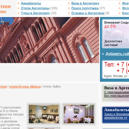
Авиабилеты
Виза в Аргентину
Фор
нтине
Отели Аргентины
(155)
Поиск попутчика
(27)
Фот
тину
Туры в Аргентину
(10)
Отзывы о Аргентине
(8)
Кон
Добавить сай
тели
/
отели Буэнос Айреса
/ отель Salles
Виза в Арге
С приглашением 
Без приглашения 
4*) расположен
Авиабилеты
е 9-го Июля
Заказ и брониро
 двухстах метрах
авиабилетов »»
близко к
м и деловым
 для туристов,
В самом отеле