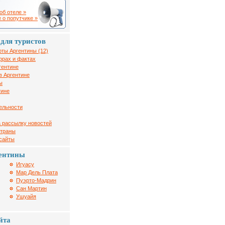
об отеле »
 о попутчике »
для туристов
рты Аргентины (12)
фрах и фактах
гентине
в Аргентине
ы
тине
ельности
 рассылку новостей
страны
 сайты
ентины
Игуасу
Мар Дель Плата
Пуэрто-Мадрин
Сан Мартин
Ушуайя
йта