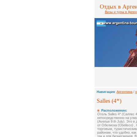
Отдых в Арге
Визы и туры в Арген
Навигация
:
Аргентина
/
о
Salles (4*)
Расположение:
Отель Salles 4* (Саллес 
непосредственно на улиц
(Avenue 9 th July). Это в
от Обелиска (Obelisco) , 
торговым, туристически
районам, что удобно, как
так и для бизнесменов. 