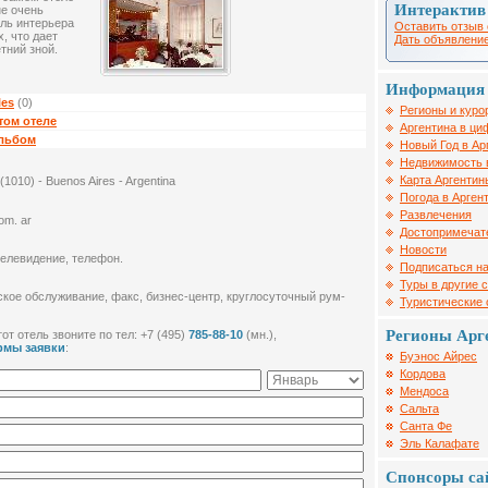
Интерактив
не очень
иль интерьера
Оставить отзыв 
, что дает
Дать объявление
тний зной.
Информация 
les
(0)
Регионы и куро
том отеле
Аргентина в ци
альбом
Новый Год в Ар
Недвижимость 
Карта Аргентин
(1010) - Buenos Aires - Argentina
Погода в Арген
Развлечения
com. ar
Достопримечат
Новости
телевидение, телефон.
Подписаться на
Туры в другие 
ское обслуживание, факс, бизнес-центр, круглосуточный рум-
Туристические
Регионы Арг
от отель звоните по тел: +7 (495)
785-88-10
(мн.),
рмы заявки
:
Буэнос Айрес
Кордова
Мендоса
Сальта
Санта Фе
Эль Калафате
Спонсоры са