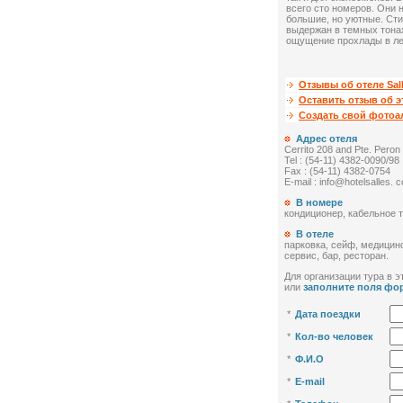
всего сто номеров. Они 
большие, но уютные. Ст
выдержан в темных тонах
ощущение прохлады в ле
Отзывы об отеле Sal
Оставить отзыв об э
Создать свой фото
Адрес отеля
Cerrito 208 and Pte. Peron 
Tel : (54-11) 4382-0090/98
Fax : (54-11) 4382-0754
E-mail : info@hotelsalles. 
В номере
кондиционер, кабельное 
В отеле
парковка, сейф, медицин
сервис, бар, ресторан.
Для организации тура в эт
или
заполните поля фо
*
Дата поездки
*
Кол-во человек
*
Ф.И.О
*
E-mail