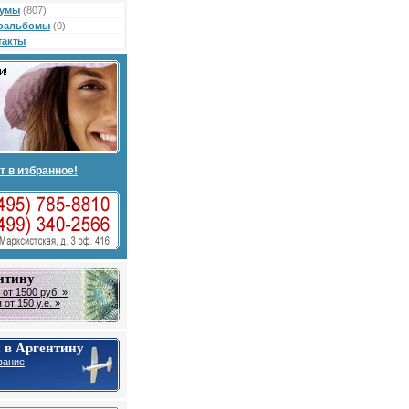
умы
(807)
оальбомы
(0)
такты
т в избранное!
нтину
от 1500 руб. »
от 150 у.е. »
 в Аргентину
вание