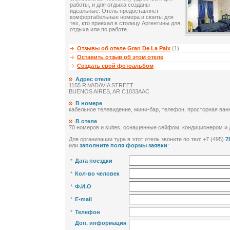
работы, и для отдыха созданы
идеальные. Отель предоставляет
комфортабельные номера и сюиты для
тех, кто приехал в столицу Аргентины для
отдыха или по работе.
Отзывы об отеле Gran De La Paix
(1)
Оставить отзыв об этом отеле
Создать свой фотоальбом
Адрес отеля
1155 RIVADAVIA STREET
BUENOS AIRES, AR C1033AAC
В номере
кабельное телевидение, мини-бар, телефон, просторная ван
В отеле
70 номеров и suites, оснащенные сейфом, кондиционером и
Для организации тура в этот отель звоните по тел: +7 (495)
7
или
заполните поля формы заявки
:
*
Дата поездки
*
Кол-во человек
*
Ф.И.О
*
E-mail
*
Телефон
Доп. информация