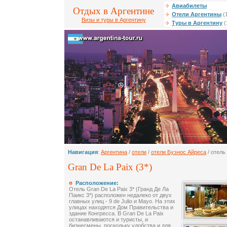
Авиабилеты
Отдых в Аргентине
Отели Аргентины
(
Визы и туры в Аргентину
Туры в Аргентину
(
Навигация
:
Аргентина
/
отели
/
отели Буэнос Айреса
/ отель
Gran De La Paix (3*)
Расположение:
Отель Gran De La Paix 3* (Гранд Де Ла
Паикс 3*) расположен недалеко от двух
главных улиц - 9 de Julio и Mayo. На этих
улицах находятся Дом Правительства и
здание Конгресса. В Gran De La Paix
останавливаются и туристы, и
бизнесмены, поскольку удобства и для