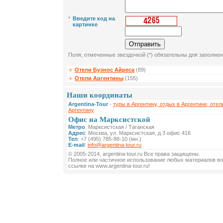
*
Введите код на
картинке
Поля, отмеченные звездочкой (*) обязательны для заполнен
Отели Буэнос Айреса
(89)
Отели Аргентины
(155)
Наши координаты
Argentina-Tour
-
туры в Аргентину, отдых в Аргентине, отел
Аргентину
Офис на Марксистской
Метро
: Марксистская / Таганская
Адрес
: Москва, ул. Марксистская, д 3 офис 416
Тел
: +7 (495) 785-88-10 (мн.)
E-mail
:
info@argentina-tour.ru
© 2005-2014, argentina-tour.ru Все права защищены.
Полное или частичное использование любых материалов во
ссылке на www.argentina-tour.ru!