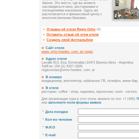
Авеню. Это место, где вы можете
наслаждаться кино, ресторанами и
посещениями магазинов. Здесь же
располагается и финансовый центр с
многочисленными банками.
Отзывы об отеле Regis Orho
(0)
Оставить отзыв об этом отеле
Создать свой фотоальбом
Сайт отеля
www. orho-hoteles. com. ar/ regis/
Адрес отеля
Lavalle 813, Esq. Esmeralda (1047) Buenos Aires - Argentina
Tel/Fax: (54-11) 4327-2605
regisventas@orho-hoteles. com. ar
В номере
кондиционер, вентилятор, кабельное ТВ, телефон, мини-бар,
В отеле
ресторан- coffee - shop, парковка, прачечная, room - service.
Для организации тура в этот отель звоните по тел: +7 (495)
7
или
заполните поля формы заявки
:
*
Дата поездки
*
Кол-во человек
*
Ф.И.О
*
E-mail