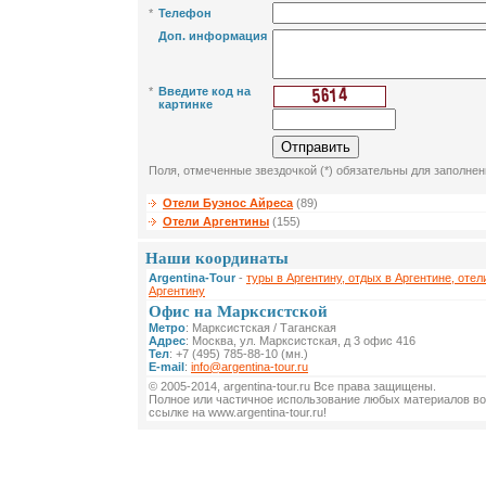
*
Телефон
Доп. информация
*
Введите код на
картинке
Поля, отмеченные звездочкой (*) обязательны для заполнен
Отели Буэнос Айреса
(89)
Отели Аргентины
(155)
Наши координаты
Argentina-Tour
-
туры в Аргентину, отдых в Аргентине, отел
Аргентину
Офис на Марксистской
Метро
: Марксистская / Таганская
Адрес
: Москва, ул. Марксистская, д 3 офис 416
Тел
: +7 (495) 785-88-10 (мн.)
E-mail
:
info@argentina-tour.ru
© 2005-2014, argentina-tour.ru Все права защищены.
Полное или частичное использование любых материалов во
ссылке на www.argentina-tour.ru!