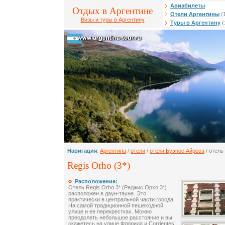
Авиабилеты
Отдых в Аргентине
Отели Аргентины
(
Визы и туры в Аргентину
Туры в Аргентину
(
Навигация
:
Аргентина
/
отели
/
отели Буэнос Айреса
/ отель
Regis Orho (3*)
Расположение:
Отель Regis Orho 3* (Реджис Орхо 3*)
расположен в даун-тауне. Это
практически в центральной части города.
На самой традиционной пешеходной
улице и ее перекрестках. Можно
преодолеть небольшое расстояние и вы
окажетесь на улице Флорида и Corrientes