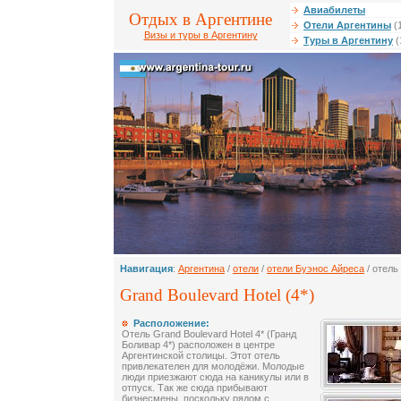
Авиабилеты
Отдых в Аргентине
Отели Аргентины
(
Визы и туры в Аргентину
Туры в Аргентину
(
Навигация
:
Аргентина
/
отели
/
отели Буэнос Айреса
/ отель
Grand Boulevard Hotel (4*)
Расположение:
Отель Grand Boulevard Hotel 4* (Гранд
Боливар 4*) расположен в центре
Аргентинской столицы. Этот отель
привлекателен для молодёжи. Молодые
люди приезжают сюда на каникулы или в
отпуск. Так же сюда прибывают
бизнесмены, поскольку рядом с