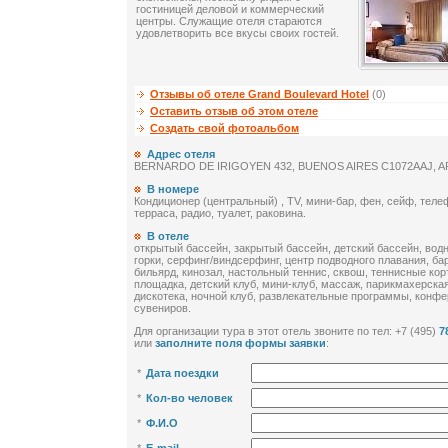
гостиницей деловой и коммерческий
центры. Служащие отеля стараются
удовлетворить все вкусы своих гостей.
Отзывы об отеле Grand Boulevard Hotel
(0)
Оставить отзыв об этом отеле
Создать свой фотоальбом
Адрес отеля
BERNARDO DE IRIGOYEN 432, BUENOS AIRES C1072AAJ, 
В номере
Кондиционер (центральный) , TV, мини-бар, фен, сейф, телеф
терраса, радио, туалет, раковина.
В отеле
открытый бассейн, закрытый бассейн, детский бассейн, вод
горки, серфинг/виндсерфинг, центр подводного плавания, бар
бильярд, кинозал, настольный теннис, сквош, теннисные кор
площадка, детский клуб, мини-клуб, массаж, парикмахерская
дискотека, ночной клуб, развлекательные программы, конфе
сувениров.
Для организации тура в этот отель звоните по тел: +7 (495)
7
или
заполните поля формы заявки
:
*
Дата поездки
*
Кол-во человек
*
Ф.И.О