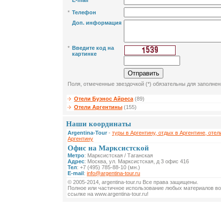
*
E-mail
*
Телефон
Доп. информация
*
Введите код на
картинке
Поля, отмеченные звездочкой (*) обязательны для заполнен
Отели Буэнос Айреса
(89)
Отели Аргентины
(155)
Наши координаты
Argentina-Tour
-
туры в Аргентину, отдых в Аргентине, отел
Аргентину
Офис на Марксистской
Метро
: Марксистская / Таганская
Адрес
: Москва, ул. Марксистская, д 3 офис 416
Тел
: +7 (495) 785-88-10 (мн.)
E-mail
:
info@argentina-tour.ru
© 2005-2014, argentina-tour.ru Все права защищены.
Полное или частичное использование любых материалов во
ссылке на www.argentina-tour.ru!