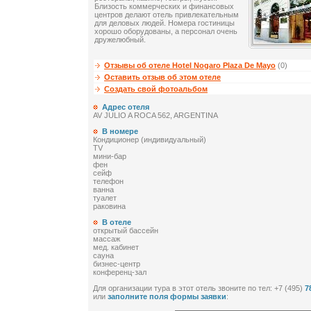
Близость коммерческих и финансовых
центров делают отель привлекательным
для деловых людей. Номера гостиницы
хорошо оборудованы, а персонал очень
дружелюбный.
Отзывы об отеле Hotel Nogaro Plaza De Mayo
(0)
Оставить отзыв об этом отеле
Создать свой фотоальбом
Адрес отеля
AV JULIO A ROCA 562, ARGENTINA
В номере
Кондиционер (индивидуальный)
TV
мини-бар
фен
сейф
телефон
ванна
туалет
раковина
В отеле
открытый бассейн
массаж
мед. кабинет
сауна
бизнес-центр
конференц-зал
Для организации тура в этот отель звоните по тел: +7 (495)
7
или
заполните поля формы заявки
: