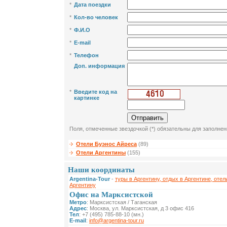
*
Дата поездки
*
Кол-во человек
*
Ф.И.О
*
E-mail
*
Телефон
Доп. информация
*
Введите код на
картинке
Поля, отмеченные звездочкой (*) обязательны для заполнен
Отели Буэнос Айреса
(89)
Отели Аргентины
(155)
Наши координаты
Argentina-Tour
-
туры в Аргентину, отдых в Аргентине, отел
Аргентину
Офис на Марксистской
Метро
: Марксистская / Таганская
Адрес
: Москва, ул. Марксистская, д 3 офис 416
Тел
: +7 (495) 785-88-10 (мн.)
E-mail
:
info@argentina-tour.ru