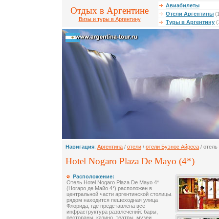
Авиабилеты
Отдых в Аргентине
Отели Аргентины
(
Визы и туры в Аргентину
Туры в Аргентину
(
Навигация
:
Аргентина
/
отели
/
отели Буэнос Айреса
/ отель
Hotel Nogaro Plaza De Mayo (4*)
Расположение:
Отель Hotel Nogaro Plaza De Mayo 4*
(Ногаро де Майо 4*) расположен в
центральной части аргентинской столицы.
рядом находится пешеходная улица
Флорида, где представлена все
инфраструктура развлечений: бары,
рестораны, казино, театры, музеи.