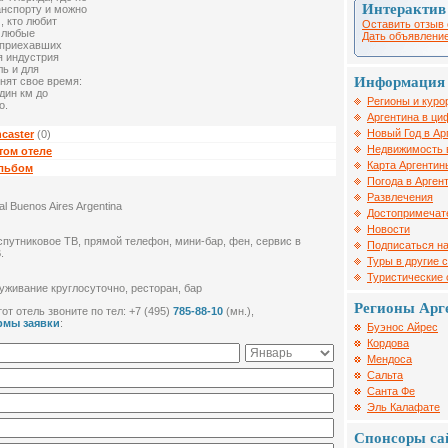
Интерактив
анспорту и можно
, кто любит
Оставить отзыв 
р любые
Дать объявление
 приехавших
я индустрия
ль и для
Информация 
нят свое время:
дин км до
Регионы и куро
о.
Аргентина в ци
Новый Год в Ар
caster
(0)
Недвижимость 
том отеле
Карта Аргентин
альбом
Погода в Арген
Развлечения
al Buenos Aires Argentina
Достопримечат
Новости
спутниковое ТВ, прямой телефон, мини-бар, фен, сервис в
Подписаться на
.
Туры в другие 
Туристические
луживание круглосуточно, ресторан, бар
Регионы Арг
от отель звоните по тел: +7 (495)
785-88-10
(мн.),
рмы заявки
:
Буэнос Айрес
Кордова
Мендоса
Сальта
Санта Фе
Эль Калафате
Спонсоры са