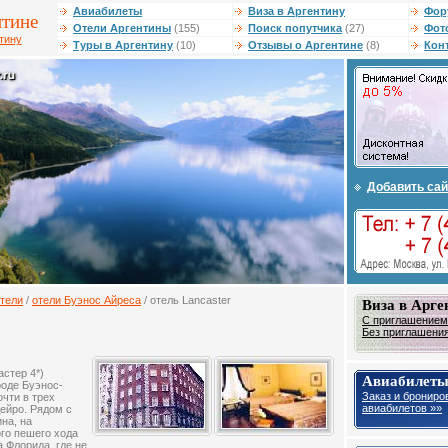
Авиабилеты
Виза в Аргентину
Фор
нтине
Отели Аргентины
(155)
Поиск попутчика
(27)
Фот
тину
Туры в Аргентину
(10)
Отзывы о Аргентине
(8)
Кон
Добавить сай
тели
/
отели Буэнос Айреса
/ отель Lancaster
Виза в Арге
С приглашением 
Без приглашения 
астер 4*)
Авиабилеты
роде Буэнос-
Заказ и брониро
очти в трех
авиабилетов »»
ейро. Рядом с
на, на
го пешего хода
а Флорида, где не