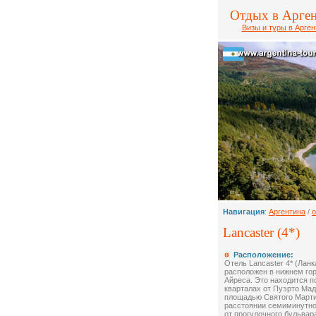
Отдых в Арге
Визы и туры в Арген
Навигация
:
Аргентина
/
о
Lancaster (4*)
Расположение:
Отель Lancaster 4* (Ланк
расположен в нижнем го
Айреса. Это находится п
кварталах от Пуэрто Мад
площадью Святого Марти
расстоянии семиминутно
от прогулочного бульвар