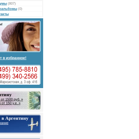
умы
(807)
оальбомы
(0)
такты
т в избранное!
нтину
от 1500 руб. »
от 150 у.е. »
 в Аргентину
вание