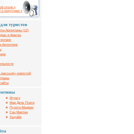
об отеле »
 о попутчике »
для туристов
рты Аргентины (12)
фрах и фактах
гентине
в Аргентине
ы
тине
ельности
 рассылку новостей
страны
 сайты
ентины
Игуасу
Мар Дель Плата
Пуэрто-Мадрин
Сан Мартин
Ушуайя
йта