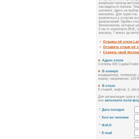
разрешен проезд автотр
насладиться покоем. Тем
шопинги, здесь на выбо
магазины. Для туристов,
развлечься к услугам вс
развлечений. Удобен оте
бизнесменов, которые це
5 км от аэропорта BUE, о
вокзала, 7 минут до метр
Отзывы об отеле Lan
Оставить отзыв об э
Создать свой фото
Адрес отеля
Cordoba 405 Capital Feder
В номере
кондиционер, телевизор, 
номер, напряжение: 220 В
В отеле
8 этажей, лифтов: 2, обс
Для организации тура в эт
или
заполните поля фо
*
Дата поездки
*
Кол-во человек
*
Ф.И.О
*
E-mail