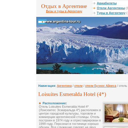
Авиабилеты
Отдых в Аргентине
Отели Аргентины
(
Визы и туры в Аргентину
Туры в Аргентину
(
Навигация
:
Аргентина
/
отели
/
отели Буэнос Айреса
/ отель 
Loisuites Esmeralda Hotel (4*)
Расположение:
Отель Loisuites Esmeralda Hotel 4*
(Лоисюитес Эсмиральда 4*) расположен в
центре городской культуры, торговли и
коммерции аргентинской столицы. Отель
построен в 1974 году и отреставрирован в
1999 году. Персонал в гостинице хорошо
обучен. Все служащие говорят на двух