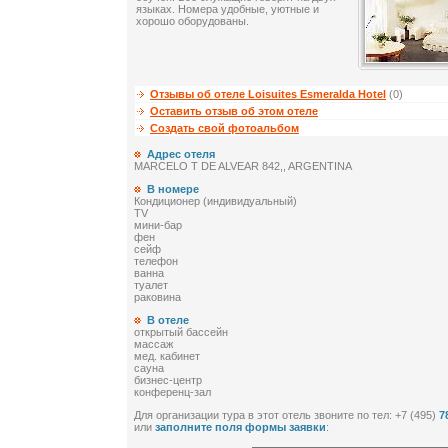
языках. Номера удобные, уютные и
хорошо оборудованы.
Отзывы об отеле Loisuites Esmeralda Hotel
(0)
Оставить отзыв об этом отеле
Создать свой фотоальбом
Адрес отеля
MARCELO T DE ALVEAR 842,, ARGENTINA
В номере
Кондиционер (индивидуальный)
TV
мини-бар
фен
сейф
телефон
ванна
туалет
раковина
В отеле
открытый бассейн
массаж
мед. кабинет
сауна
бизнес-центр
конференц-зал
Для организации тура в этот отель звоните по тел: +7 (495)
7
или
заполните поля формы заявки
: