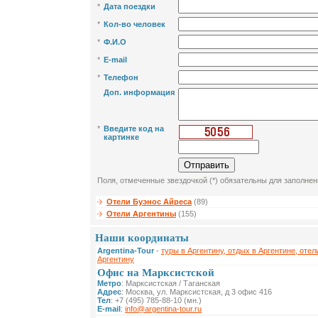
*
Дата поездки
*
Кол-во человек
*
Ф.И.О
*
E-mail
*
Телефон
Доп. информация
*
Введите код на
картинке
Поля, отмеченные звездочкой (*) обязательны для заполнен
Отели Буэнос Айреса
(89)
Отели Аргентины
(155)
Наши координаты
Argentina-Tour
-
туры в Аргентину, отдых в Аргентине, отел
Аргентину
Офис на Марксистской
Метро
: Марксистская / Таганская
Адрес
: Москва, ул. Марксистская, д 3 офис 416
Тел
: +7 (495) 785-88-10 (мн.)
E-mail
:
info@argentina-tour.ru