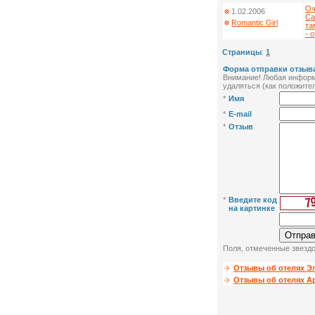
Оч
1.02.2006
Са
Romantic Girl
та
- 
Страницы
:
1
Форма отправки отзыва
Внимание! Любая информа
удаляться (как положител
*
Имя
*
E-mail
*
Отзыв
*
Введите код
на картинке
Поля, отмеченные звездо
Отзывы об отелях Э
Отзывы об отелях А