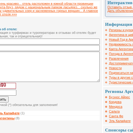
Интерактив
ень красиво... отель расположен в южной области провинции
Оставить отзыв 
нта-Круз, рядом с национальным парком ласьярез... сколько же
Дать объявление
м удивительных озер и заснеженных горных вершин... А главное
от отеля »»»
Информация 
 об отеле:
Регионы и куро
ция о турфирмах и туроператорах в отзывах об отелях будет
Аргентина в ци
ьная, так и отрицательная)!
Новый Год в Ар
Недвижимость 
Карта Аргентин
Погода в Арген
Развлечения
Достопримечат
Новости
Подписаться на
Туры в другие 
Туристические
Регионы Арг
Буэнос Айрес
Кордова
чкой (*) обязательны для заполнения!
Мендоса
Сальта
ль Калафате
(1)
Санта Фе
ргентины
(8)
Эль Калафате
Спонсоры са