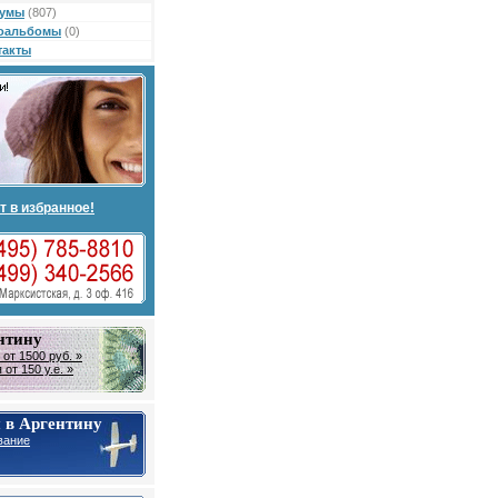
умы
(807)
оальбомы
(0)
такты
т в избранное!
нтину
от 1500 руб. »
от 150 у.е. »
 в Аргентину
вание