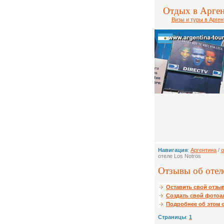
Отдых в Арге
Визы и туры в Арген
Навигация
:
Аргентина
/
о
отеле Los Notros
Отзывы об отеле
Оставить свой отзыв
Создать свой фотоа
Подробнее об этом о
Страницы
:
1