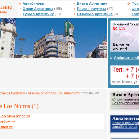
Авиабилеты
Виза в Аргентину
Фор
нтине
Отели Аргентины
(155)
Поиск попутчика
(27)
Фот
тину
Туры в Аргентину
(10)
Отзывы о Аргентине
(8)
Кон
Добавить сай
тзывы туристов
/
отзывы об отелях Эль Калафате
/ отзывы об
Виза в Арге
С приглашением 
Без приглашения 
 Los Notros (1)
 об этом отеле »»
Авиабилеты
льбом »»
Заказ и брониро
авиабилетов »»
теле »»