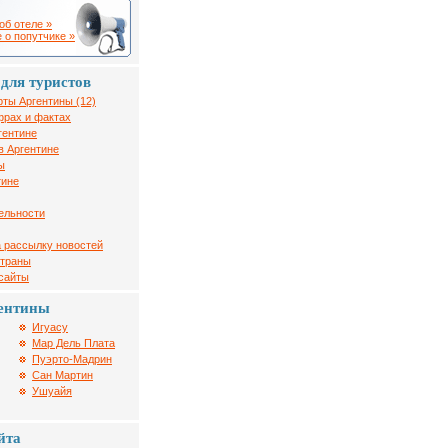
об отеле »
 о попутчике »
для туристов
рты Аргентины (12)
фрах и фактах
гентине
в Аргентине
ы
тине
ельности
 рассылку новостей
страны
 сайты
ентины
Игуасу
Мар Дель Плата
Пуэрто-Мадрин
Сан Мартин
Ушуайя
йта